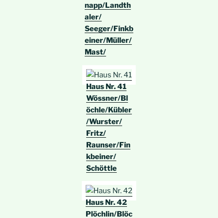
napp/Landth
aler/
Seeger/Finkb
einer/Müller/
Mast/
Haus Nr. 41
Wössner/Bl
öchle/Kübler
/Wurster/
Fritz/
Raunser/Fin
kbeiner/
Schöttle
Haus Nr. 42
Plöchlin/Blöc