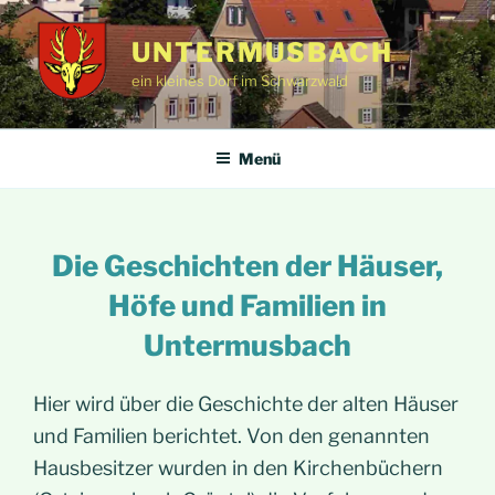
Zum
Inhalt
UNTERMUSBACH
springen
ein kleines Dorf im Schwarzwald
Menü
Die Geschichten der Häuser,
Höfe und Familien in
Untermusbach
Hier wird über die Geschichte der alten Häuser
und Familien berichtet. Von den genannten
Hausbesitzer wurden in den Kirchenbüchern