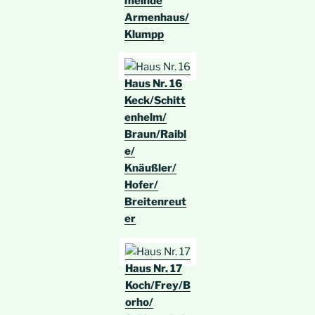
meinde
Armenhaus/
Klumpp
Haus Nr. 16
Keck/Schitt
enhelm/
Braun/Raibl
e/
Knäußler/
Hofer/
Breitenreut
er
Haus Nr. 17
Koch/Frey/B
orho/