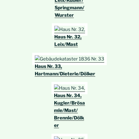
Leix/Kübler/
Springmann/
Wurster
Haus Nr. 32,
Leix/Mast
Haus Nr. 33,
Hartmann/Dieterle/Dölker
Haus Nr. 34,
Kugler/Brösa
mle/Mast/
Brennle/Dölk
er