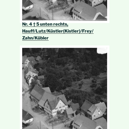
Nr. 4 † 5 unten rechts,
Hauff/Lutz/Küstler(Kistler)/Frey/
Zahn/Kübler