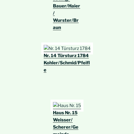
Bauer/Haier
/
Wurster/Br
aun
Nr. 14 Türsturz 1784
Kohler/Schmid/Pfeifl
e
Haus Nr. 15
Weisser/
Scherer/Ge