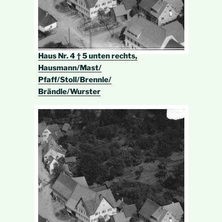
Haus Nr. 4 † 5 unten rechts,
Hausmann/Mast/
Pfaff/Stoll/Brennle/
Brändle/Wurster