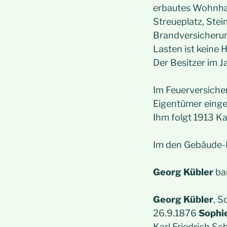
erbautes Wohnhau
Streueplatz, Ste
Brandversicheru
Lasten ist keine 
Der Besitzer im 
Im Feuerversicher
Eigentümer einge
Ihm folgt 1913 Ka
Im den Gebäude-K
Georg Kübler
bau
Georg Kübler
, S
26.9.1876
Sophi
Karl Friedrich Sc