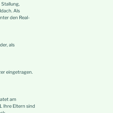
Stallung,
ldach. Als
ter den Real-
er, als
er eingetragen.
ratet am
 Ihre Eltern sind
ck.