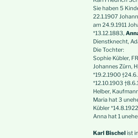
Sie haben 5 Kinde
22.1.1907 Johanne
am 24.9.1911 Joha
*13.12.1883,
Anna
Dienstknecht, Ad
Die Tochter:
Sophie Kübler, FR
Johannes Zürn, Hi
*19.2.1900 †24.6
*12.10.1903 †8.6.
Helber, Kaufmann
Maria hat 3 unehe
Kübler *14.8.192
Anna hat 1 unehel
Karl Bischel
ist 