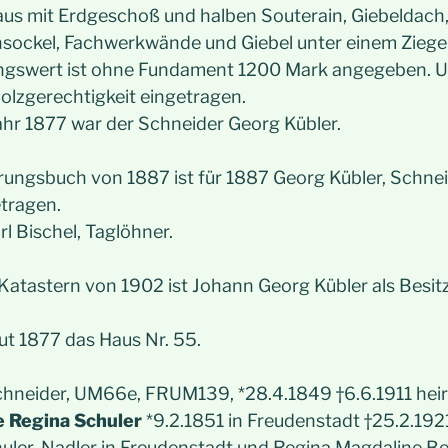
s mit Erdgeschoß und halben Souterain, Giebeldach, 
insockel, Fachwerkwände und Giebel unter einem Ziege
ngswert ist ohne Fundament 1200 Mark angegeben. Un
Holzgerechtigkeit eingetragen.
Jahr 1877 war der Schneider Georg Kübler.
ungsbuch von 1887 ist für 1887 Georg Kübler, Schneid
tragen.
rl Bischel, Taglöhner.
atastern von 1902 ist Johann Georg Kübler als Besitz
t 1877 das Haus Nr. 55.
chneider, UM66e, FRUM139, *28.4.1849 †6.6.1911 hei
e Regina Schuler
*9.2.1851 in Freudenstadt †25.2.1921.
huler, Nadler in Freudenstadt und Regina Magdaline Be