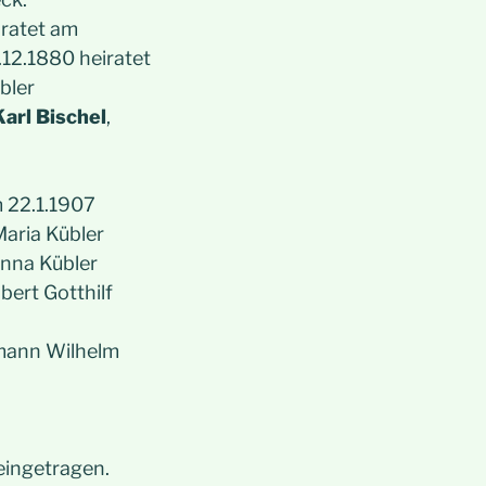
iratet am
.12.1880 heiratet
bler
Karl Bischel
,
m 22.1.1907
Maria Kübler
Anna Kübler
bert Gotthilf
rmann Wilhelm
eingetragen.