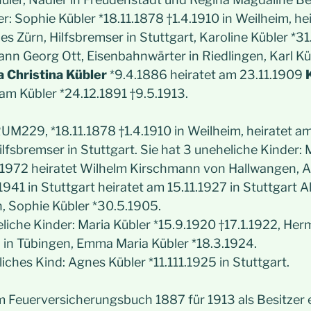
r: Sophie Kübler *18.11.1878 †1.4.1910 in Weilheim, he
s Zürn, Hilfsbremser in Stuttgart, Karoline Kübler *31
nn Georg Ott, Eisenbahnwärter in Riedlingen, Karl Kü
 Christina Kübler
*9.4.1886 heiratet am 23.11.1909
am Kübler *24.12.1891 †9.5.1913.
UM229, *18.11.1878 †1.4.1910 in Weilheim, heiratet a
lfsbremser in Stuttgart. Sie hat 3 uneheliche Kinder: 
.1972 heiratet Wilhelm Kirschmann von Hallwangen, 
1941 in Stuttgart heiratet am 15.11.1927 in Stuttgart Al
, Sophie Kübler *30.5.1905.
liche Kinder: Maria Kübler *15.9.1920 †17.1.1922, He
2 in Tübingen, Emma Maria Kübler *18.3.1924.
iches Kind: Agnes Kübler *11.111.1925 in Stuttgart.
im Feuerversicherungsbuch 1887 für 1913 als Besitzer 