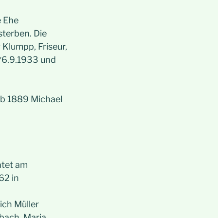
e Ehe
terben. Die
 Klumpp, Friseur,
 *6.9.1933 und
ab 1889 Michael
atet am
62 in
ich Müller
sbach, Maria