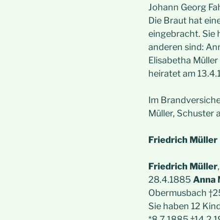
Johann Georg Fah
Die Braut hat ein
eingebracht. Sie
anderen sind: Ann
Elisabetha Müller
heiratet am 13.4.
Im Brandversiche
Müller, Schuster 
Friedrich Müller
Friedrich Müller
28.4.1885
Anna 
Obermusbach †25.
Sie haben 12 Kind
*8.7.1885 †14.2.