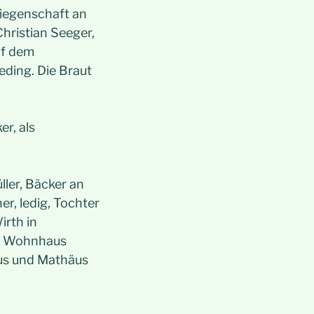
Liegenschaft an
Christian Seeger,
uf dem
ding. Die Braut
r, als
ler, Bäcker an
r, ledig, Tochter
irth in
en Wohnhaus
us und Mathäus