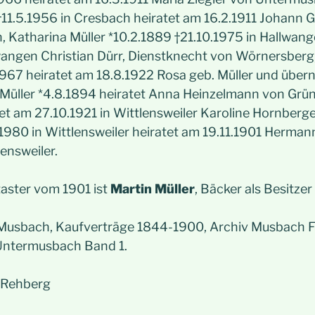
 †11.5.1956 in Cresbach heiratet am 16.2.1911 Johann
, Katharina Müller *10.2.1889 †21.10.1975 in Hallwan
wangen Christian Dürr, Dienstknecht von Wörnersberg,
.1967 heiratet am 18.8.1922 Rosa geb. Müller und übe
Müller *4.8.1894 heiratet Anna Heinzelmann von Grünt
et am 27.10.1921 in Wittlensweiler Karoline Hornberger
.1980 in Wittlensweiler heiratet am 19.11.1901 Herman
lensweiler.
aster vom 1901 ist
Martin Müller
, Bäcker als Besitze
Musbach, Kaufverträge 1844-1900, Archiv Musbach
 Untermusbach Band 1.
s Rehberg