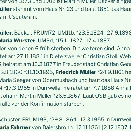
er von 1873 und 1902 ist Martin Müller, Bäcker eing
üller
stammt vom Haus Nr. 23 und baut 1851 das Haus
 mit Souterain.
üller
, Bäcker, FRUM72, UM11b, *23.9.1824 †27.9.1898
Maria Wurster
, UM3d, *15.11.1827 †17.4.1887.
er, von denen 6 früh sterben. Die weiteren sind: Anna
tet am 27.11.1884 in Dietersweiler Christian Stoll, We
2 heiratet am 13.2.1877 in Freudenstadt Christian Geo
*8.8.1860 †31.10.1895,
Friedrich Müller
*24.9.1861 he
Maria Seeger von Obermusbach und baut das Haus Nr
 †17.3.1955 in Durrweiler heiratet am 7.7.1888 Anna 
 Johann Martin Müller *26.5.1867. Laut OSB gab es no
h alle vor der Konfirmation starben.
 Schuster, FRUM193, *29.8.1864 †17.3.1955 in Durrweil
ria Fahrner
von Baiersbronn *12.11.1861 †2.12.1937. I