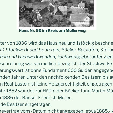
Haus Nr. 50 im Kreis am Müllerweg
er von 1836 wird das Haus neu und 1stöckig beschri
 1 Stockwerk und Souterain, Bäcker-Backofen, Stallun
Stein und Fachwerkwänden, Fachwerkgiebel unter Zieg
eschreibung war vermutlich bezüglich der Stockwerke 
erungswert ist ohne Fundament 600 Gulden angegebe
enden Jahren unter den nachfolgenden Besitzern bis 
en Real-Lasten ist keine Holzgerechtigkeit eingetragen
ahr 1852 war der zur Hälfte der Bäcker Jung Martin Mül
 1886 der Bäcker Friedrich Müller.
de Besitzer eingetragen.
hevertrag vom -Datum nicht angegeben, etwa 1885,-