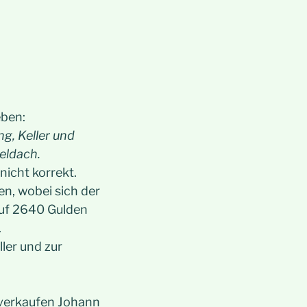
eben:
g, Keller und
eldach.
nicht korrekt.
n, wobei sich der
auf 2640 Gulden
.
ler und zur
 verkaufen Johann