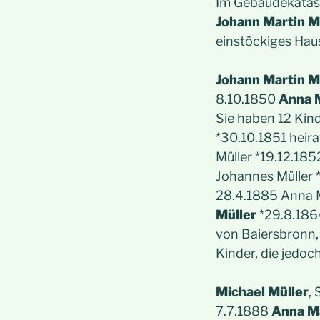
Im Gebäudekatast
Johann Martin M
einstöckiges Haus
Johann Martin M
8.10.1850
Anna 
Sie haben 12 Kind
*30.10.1851 heira
Müller *19.12.185
Johannes Müller 
28.4.1885 Anna 
Müller
*29.8.1864
von Baiersbronn,
Kinder, die jedoc
Michael Müller
,
7.7.1888
Anna Ma