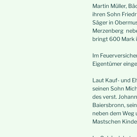
Martin Müller, Bä
ihren Sohn Friedr
Säger in Obermu
Merzenberg nebe
bringt 600 Mark i
Im Feuerversicher
Eigentümer einget
Laut Kauf- und E
seinen Sohn Micha
des verst. Johan
Baiersbronn, sei
neben dem Weg u
Mastschen Kinde