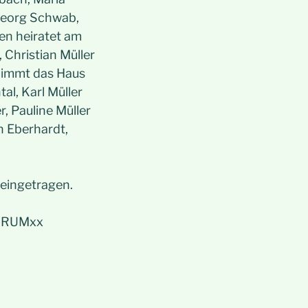
 Georg Schwab,
gen heiratet am
 Christian Müller
rnimmt das Haus
al, Karl Müller
, Pauline Müller
n Eberhardt,
r eingetragen.
 FRUMxx