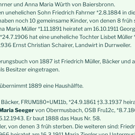
rner und Anna Maria Würth von Baiersbronn.
en unehelichen Sohn Friedrich Fahrner *2.8.1884 in di
 haben noch 10 gemeinsame Kinder, von denen 8 früh s
a Maria Müller *1.11.1891 heiratet am 16.10.1911 Georg
 *24.7.1906 hat eine uneheliche Tochter Lisbet Müller
1936 Ernst Christian Schairer, Landwirt in Durrweiler.
rungsbuch von 1887 ist Friedrich Müller, Bäcker und 
als Besitzer eingetragen.
übernimmt 1889 eine Haushälfte.
, Bäcker, FRUM180+UM11b, *24.9.1861 †3.3.1937 heir
Maria Seeger
von Obermusbach, OSB Fru12c, *8.7.18
12.1943. Er baut 1888 das Haus Nr. 58.
er, von denen 3 früh sterben. Die weiteren sind: Friedr
1966 heiratet am 16.3.1911 Maria Ziegler von Untermu