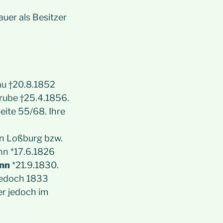
uer als Besitzer
au †20.8.1852
rube †25.4.1856.
eite 55/68. Ihre
in Loßburg bzw.
nn *17.6.1826
nn
*21.9.1830.
jedoch 1833
er jedoch im