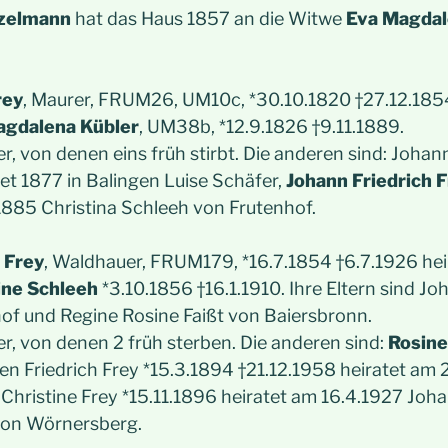
nzelmann
hat das Haus 1857 an die Witwe
Eva Magda
rey
, Maurer, FRUM26, UM10c, *30.10.1820 †27.12.185
agdalena Kübler
, UM38b, *12.9.1826 †9.11.1889.
r, von denen eins früh stirbt. Die anderen sind: Johan
et 1877 in Balingen Luise Schäfer,
Johann Friedrich 
1885 Christina Schleeh von Frutenhof.
 Frey
, Waldhauer, FRUM179, *16.7.1854 †6.7.1926 hei
ine Schleeh
*3.10.1856 †16.1.1910. Ihre Eltern sind Jo
hof und Regine Rosine Faißt von Baiersbronn.
r, von denen 2 früh sterben. Die anderen sind:
Rosine
en Friedrich Frey *15.3.1894 †21.12.1958 heiratet am
 Christine Frey *15.11.1896 heiratet am 16.4.1927 Jo
 von Wörnersberg.