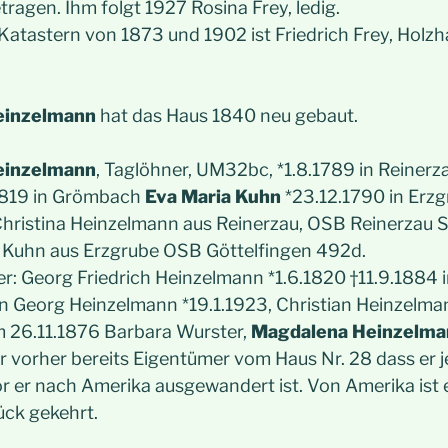
ragen. Ihm folgt 1927 Rosina Frey, ledig.
tastern von 1873 und 1902 ist Friedrich Frey, Holzha
einzelmann
hat das Haus 1840 neu gebaut.
einzelmann
, Taglöhner, UM32bc, *1.8.1789 in Reinerz
.1819 in Grömbach
Eva Maria Kuhn
*23.12.1790 in Erzg
Christina Heinzelmann aus Reinerzau, OSB Reinerzau S
na Kuhn aus Erzgrube OSB Göttelfingen 492d.
r: Georg Friedrich Heinzelmann *1.6.1820 †11.9.1884 
 Georg Heinzelmann *19.1.1923, Christian Heinzelma
m 26.11.1876 Barbara Wurster,
Magdalena Heinzelma
 vorher bereits Eigentümer vom Haus Nr. 28 dass er 
r er nach Amerika ausgewandert ist. Von Amerika ist 
ück gekehrt.