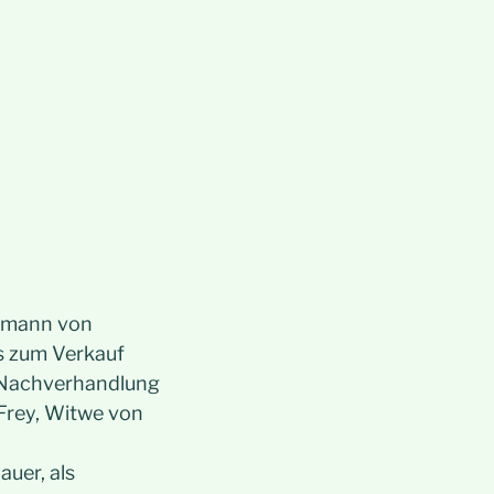
elmann von
s zum Verkauf
r Nachverhandlung
Frey, Witwe von
auer, als