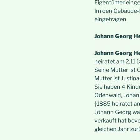
Eigentümer einget
Im den Gebäude-Ka
eingetragen.
Johann Georg H
Johann Georg H
heiratet am 2.11
Seine Mutter ist 
Mutter ist Justi
Sie haben 4 Kinde
Ödenwald, Johann
†1885 heiratet a
Johann Georg war
verkauft hat bevo
gleichen Jahr zur