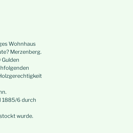
kiges Wohnhaus
rute? Merzenberg.
0 Gulden
achfolgenden
 Holzgerechtigkeit
nn.
d 1885/6 durch
estockt wurde.