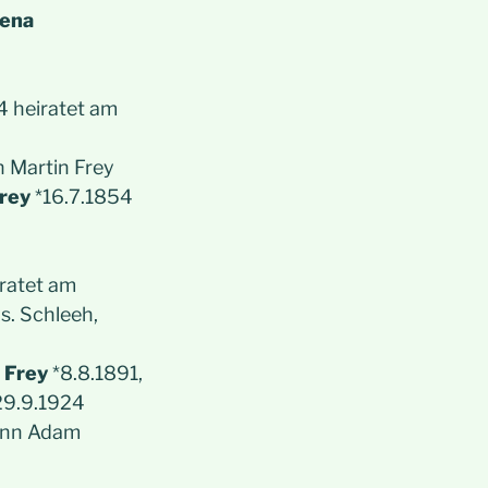
lena
4 heiratet am
n Martin Frey
Frey
*16.7.1854
ratet am
hs. Schleeh,
 Frey
*8.8.1891,
 29.9.1924
hann Adam