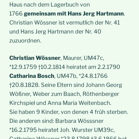
Haus nach dem Lagerbuch von
1766
gemeinsam mit Hans Jerg Hartmann
.
Christian Wössner ist vermutlich der Nr. 41
und Hans Jerg Hartmann der Nr. 40
zuzuordnen.
Christian Wössner
, Maurer, UM47c,
*12.9.1759 †10.2.1814 heiratet am 2.2.1790
Catharina Bosch
, UM47b, *24.8.1766
†20.8.1828. Seine Eltern sind Johann Georg
Wößner, Weber zum Baach, Röthenberger
Kirchspiel und Anna Maria Weitenbach.
Sie haben 9 Kinder, von denen 4 früh sterben.
Die anderen sind: Barbara Wösssner
*16.2.1795 heiratet Joh. Wurster UM39c,
Catharina Wössner *23.8.1798 †3.6.1866 hat