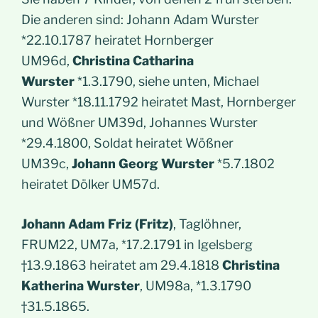
Die anderen sind: Johann Adam Wurster
*22.10.1787 heiratet Hornberger
UM96d,
Christina Catharina
Wurster
*1.3.1790, siehe unten, Michael
Wurster *18.11.1792 heiratet Mast, Hornberger
und Wößner UM39d, Johannes Wurster
*29.4.1800, Soldat heiratet Wößner
UM39c,
Johann Georg Wurster
*5.7.1802
heiratet Dölker UM57d.
Johann Adam Friz (Fritz)
, Taglöhner,
FRUM22, UM7a, *17.2.1791 in Igelsberg
†13.9.1863 heiratet am 29.4.1818
Christina
Katherina Wurster
, UM98a, *1.3.1790
†31.5.1865.