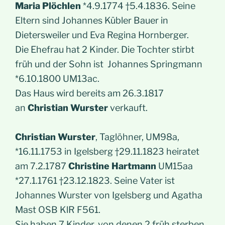
Maria Plöchlen
*4.9.1774 †5.4.1836. Seine
Eltern sind Johannes Kübler Bauer in
Dietersweiler und Eva Regina Hornberger.
Die Ehefrau hat 2 Kinder. Die Tochter stirbt
früh und der Sohn ist Johannes Springmann
*6.10.1800 UM13ac.
Das Haus wird bereits am 26.3.1817
an
Christian Wurster
verkauft.
Christian Wurster
, Taglöhner, UM98a,
*16.11.1753 in Igelsberg †29.11.1823 heiratet
am 7.2.1787
Christine Hartmann
UM15aa
*27.1.1761 †23.12.1823. Seine Vater ist
Johannes Wurster von Igelsberg und Agatha
Mast OSB KlR F561.
Sie haben 7 Kinder, von denen 2 früh sterben.