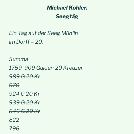
Michael Kohler.
Seegtäg
Ein Tag auf der Seeg Mühlin
im Dorff – 20.
Summa
1759 909 Gulden 20 Kreuzer
989 G 20 Kr
979
924 G 20 Kr
939 G 20 Kr
846 G 20 Kr
822
796