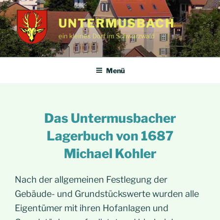
Zum
Inhalt
UNTERMUSBACH
springen
ein kleines Dorf im Schwarzwald
Menü
Das Untermusbacher
Lagerbuch von 1687
Michael Kohler
Nach der allgemeinen Festlegung der
Gebäude- und Grundstückswerte wurden alle
Eigentümer mit ihren Hofanlagen und