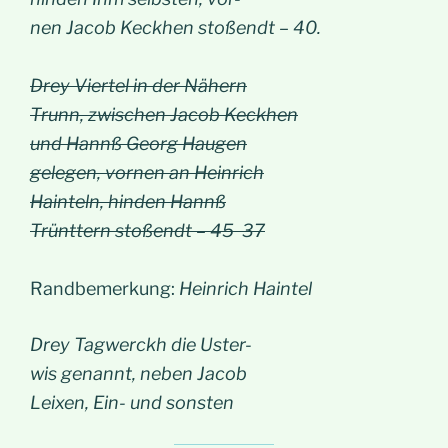
nen Jacob Keckhen stoßendt – 40.
Drey Viertel in der Nähern
Trunn, zwischen Jacob Keckhen
und Hannß Georg Haugen
gelegen, vornen an Heinrich
Hainteln, hinden Hannß
Trünttern stoßendt – 45 37
Randbemerkung:
Heinrich Haintel
Drey Tagwerckh die Uster-
wis genannt, neben Jacob
Leixen, Ein- und sonsten