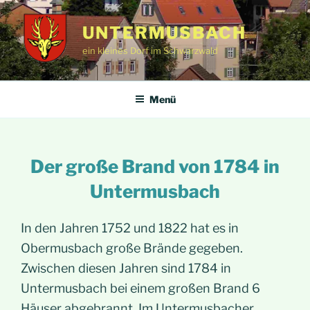
Zum
Inhalt
UNTERMUSBACH
springen
ein kleines Dorf im Schwarzwald
Menü
Der große Brand von 1784
in
Untermusbach
In den Jahren 1752 und 1822 hat es in
Obermusbach große Brände gegeben.
Zwischen diesen Jahren sind 1784 in
Untermusbach bei einem großen Brand 6
Häuser abgebrannt. Im Untermusbacher