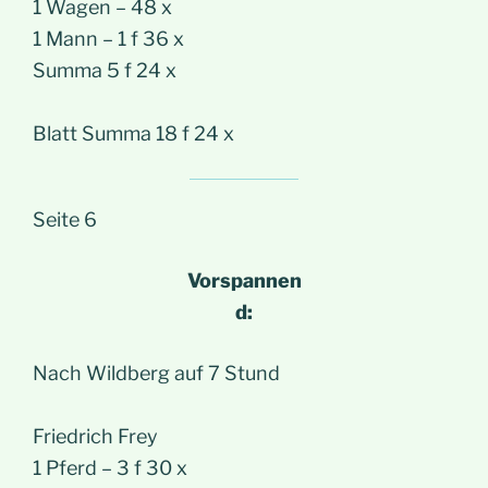
1 Wagen – 48 x
1 Mann – 1 f 36 x
Summa 5 f 24 x
Blatt Summa 18 f 24 x
Seite 6
Vorspannen
d:
Nach Wildberg auf 7 Stund
Friedrich Frey
1 Pferd – 3 f 30 x