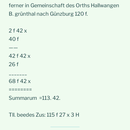
ferner in Gemeinschaft des Orths Hallwangen
B. grünthal nach Günzburg 120 f.
2 f 42 x
40 f
——
42 f 42 x
26 f
_______
68 f 42 x
========
Summarum =113. 42.
Tll. beedes Zus: 115 f 27 x 3 H