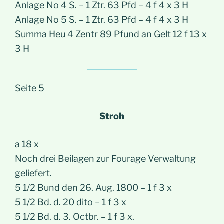
Anlage No 4 S. – 1 Ztr. 63 Pfd – 4 f 4 x 3 H
Anlage No 5 S. – 1 Ztr. 63 Pfd – 4 f 4 x 3 H
Summa Heu 4 Zentr 89 Pfund an Gelt 12 f 13 x
3 H
Seite 5
Stroh
a 18 x
Noch drei Beilagen zur Fourage Verwaltung
geliefert.
5 1/2 Bund den 26. Aug. 1800 – 1 f 3 x
5 1/2 Bd. d. 20 dito – 1 f 3 x
5 1/2 Bd. d. 3. Octbr. – 1 f 3 x.