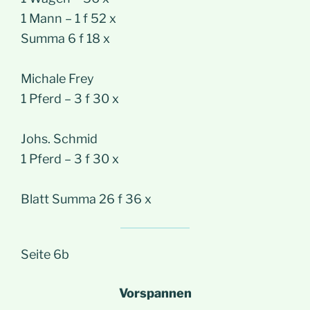
1 Mann – 1 f 52 x
Summa 6 f 18 x
Michale Frey
1 Pferd – 3 f 30 x
Johs. Schmid
1 Pferd – 3 f 30 x
Blatt Summa 26 f 36 x
Seite 6b
Vorspannen