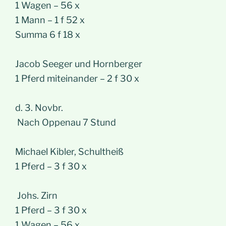
1 Wagen – 56 x
1 Mann – 1 f 52 x
Summa 6 f 18 x
Jacob Seeger und Hornberger
1 Pferd miteinander – 2 f 30 x
d. 3. Novbr.
Nach Oppenau 7 Stund
Michael Kibler, Schultheiß
1 Pferd – 3 f 30 x
Johs. Zirn
1 Pferd – 3 f 30 x
1 Wagen – 56 x