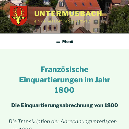
Zum
Inhalt
UNTERMUSBACH
springen
ein kleines Dorf im Schwarzwald
Menü
Französische
Einquartierungen im Jahr
1800
Die Einquartierungsabrechnung von 1800
Die Transkription der Abrechnungunterlagen