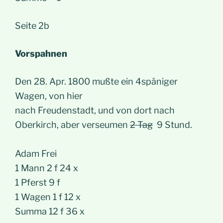
Seite 2b
Vorspahnen
Den 28. Apr. 1800 mußte ein 4späniger
Wagen, von hier
nach Freudenstadt, und von dort nach
Oberkirch, aber verseumen
2 Tag
9 Stund.
Adam Frei
1 Mann 2 f 24 x
1 Pferst 9 f
1 Wagen 1 f 12 x
Summa 12 f 36 x